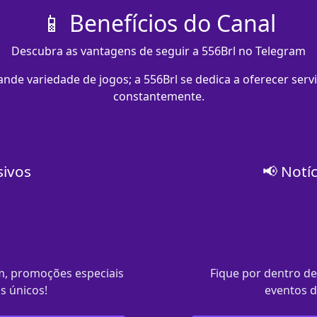
📱 Benefícios do Canal
Descubra as vantagens de seguir a 556Brl no Telegram
ande variedade de jogos; a 556Brl se dedica a oferecer ser
constantemente.
sivos
📢 Notí
m, promoções especiais
Fique por dentro d
s únicos!
eventos d