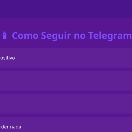
📱 Como Seguir no Telegram
ositivo
erder nada