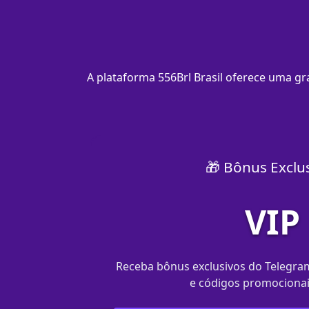
A plataforma 556Brl Brasil oferece uma gr
🎁 Bônus Exclu
VIP
Receba bônus exclusivos do Telegra
e códigos promocionai