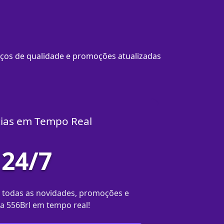
viços de qualidade e promoções atualizadas
cias em Tempo Real
24/7
e todas as novidades, promoções e
a 556Brl em tempo real!