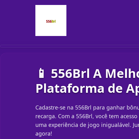
📱 556Brl A Melh
Plataforma de A
Cadastre-se na 556Brl para ganhar bôn
recarga. Com a 556Brl, você tem acesso 
uma experiência de jogo inigualável. J
agora!