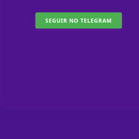
SEGUIR NO TELEGRAM