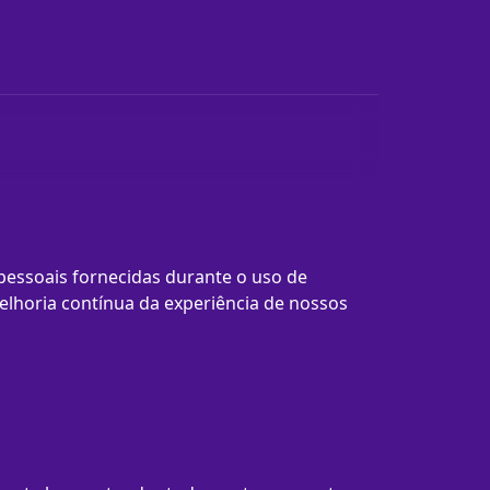
pessoais fornecidas durante o uso de
elhoria contínua da experiência de nossos