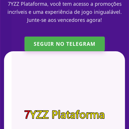
7YZZ Plataforma, você tem acesso a promoções
incríveis e uma experiência de jogo inigualável.
Junte-se aos vencedores agora!
SEGUIR NO TELEGRAM