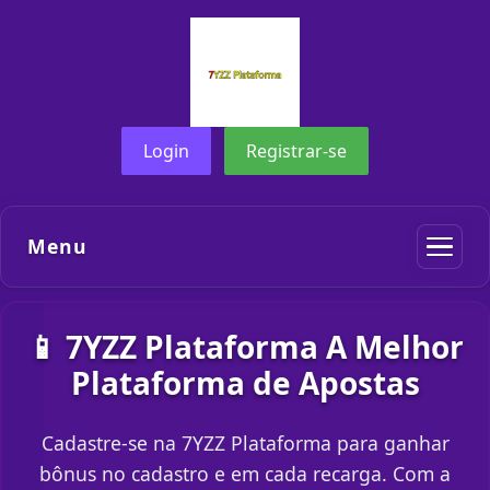
Login
Registrar-se
Menu
📱 7YZZ Plataforma A Melhor
Plataforma de Apostas
Cadastre-se na 7YZZ Plataforma para ganhar
bônus no cadastro e em cada recarga. Com a