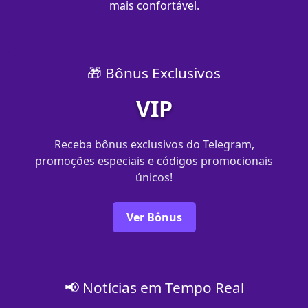
mais confortável.
🎁 Bônus Exclusivos
VIP
Receba bônus exclusivos do Telegram,
promoções especiais e códigos promocionais
únicos!
Ver Bônus
📢 Notícias em Tempo Real