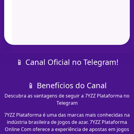
📱 Canal Oficial no Telegram!
📱 Benefícios do Canal
Descubra as vantagens de seguir a 7YZZ Plataforma no
Telegram
7YZZ Plataforma é uma das marcas mais conhecidas na
indústria brasileira de jogos de azar. 7YZZ Plataforma
Online Com oferece a experiência de apostas em jogos