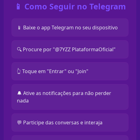
📱 Como Seguir no Telegram
📱 Baixe o app Telegram no seu dispositivo
🔍 Procure por "@7YZZ PlataformaOficial"
👆 Toque em "Entrar" ou "Join"
🔔 Ative as notificações para não perder
nada
💬 Participe das conversas e interaja