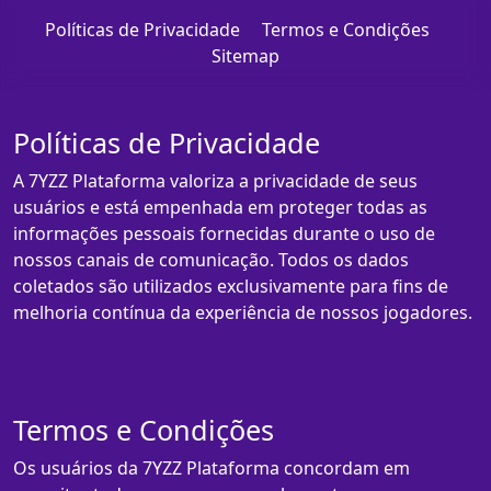
Políticas de Privacidade
Termos e Condições
Sitemap
Políticas de Privacidade
A 7YZZ Plataforma valoriza a privacidade de seus
usuários e está empenhada em proteger todas as
informações pessoais fornecidas durante o uso de
nossos canais de comunicação. Todos os dados
coletados são utilizados exclusivamente para fins de
melhoria contínua da experiência de nossos jogadores.
Termos e Condições
Os usuários da 7YZZ Plataforma concordam em