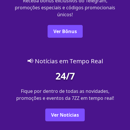
Receba bônus exclusivos do Telegram,
promoções especiais e códigos promocionais
únicos!
Ver Bônus
📢 Notícias em Tempo Real
24/7
Fique por dentro de todas as novidades,
promoções e eventos da 7ZZ em tempo real!
Ver Notícias