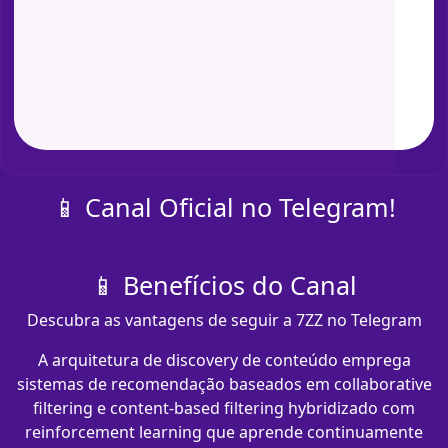
📱 Canal Oficial no Telegram!
📱 Benefícios do Canal
Descubra as vantagens de seguir a 7ZZ no Telegram
A arquitetura de discovery de conteúdo emprega
sistemas de recomendação baseados em collaborative
filtering e content-based filtering hybridizado com
reinforcement learning que aprende continuamente