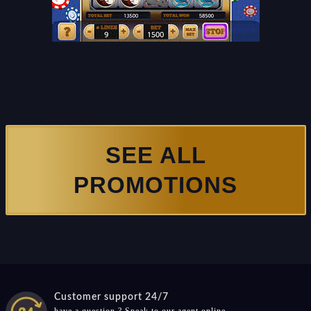
SEE ALL
PROMOTIONS
Customer support 24/7
have a question ? Speak to our agent online