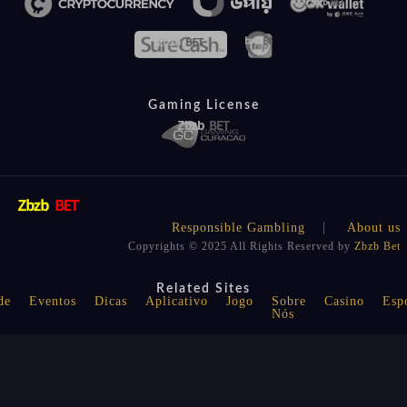
Gaming License
Responsible Gambling
About us
Copyrights © 2025 All Rights Reserved by
Zbzb Bet
Related Sites
de
Eventos
Dicas
Aplicativo
Jogo
Sobre
Casino
Esp
Nós