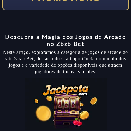
Descubra a Magia dos Jogos de Arcade
no Zbzb Bet
Neste artigo, exploramos a categoria de jogos de arcade do
site Zbzb Bet, destacando sua importância no mundo dos
jogos e a variedade de opções disponíveis que atraem
jogadores de todas as idades.